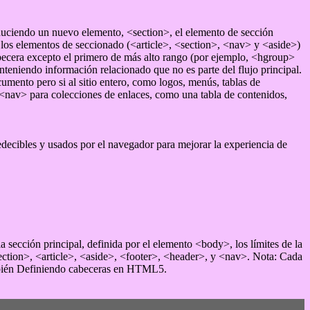
roduciendo un nuevo elemento, <section>, el elemento de sección
os elementos de seccionado (<article>, <section>, <nav> y <aside>)
ecera excepto el primero de más alto rango (por ejemplo, <hgroup>
eniendo información relacionado que no es parte del flujo principal.
mento pero si al sitio entero, como logos, menús, tablas de
 <nav> para colecciones de enlaces, como una tabla de contenidos,
decibles y usados por el navegador para mejorar la experiencia de
ección principal, definida por el elemento <body>, los límites de la
section>, <article>, <aside>, <footer>, <header>, y <nav>. Nota: Cada
ambién Definiendo cabeceras en HTML5.