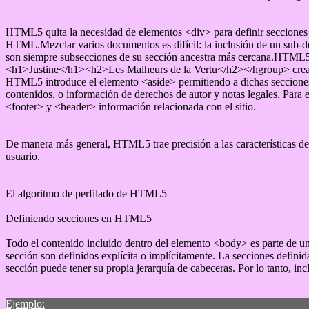
HTML5 quita la necesidad de elementos <div> para definir secciones se
HTML.Mezclar varios documentos es difícil: la inclusión de un sub-
son siempre subsecciones de su sección ancestra más cercana.HTML5 
<h1>Justine</h1><h2>Les Malheurs de la Vertu</h2></hgroup> crea el 
HTML5 introduce el elemento <aside> permitiendo a dichas secciones n
contenidos, o información de derechos de autor y notas legales. Para
<footer> y <header> información relacionada con el sitio.
De manera más general, HTML5 trae precisión a las características de
usuario.
El algoritmo de perfilado de HTML5
Definiendo secciones en HTML5
Todo el contenido incluido dentro del elemento <body> es parte de un
sección son definidos explícita o implícitamente. La secciones defini
sección puede tener su propia jerarquía de cabeceras. Por lo tanto,
Ejemplo: