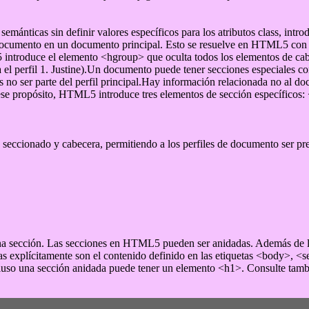
mánticas sin definir valores específicos para los atributos class, int
documento en un documento principal. Esto se resuelve en HTML5 con l
introduce el elemento <hgroup> que oculta todos los elementos de cab
perfil 1. Justine).Un documento puede tener secciones especiales cont
o ser parte del perfil principal.Hay información relacionada no al docu
 ese propósito, HTML5 introduce tres elementos de sección específicos:
 seccionado y cabecera, permitiendo a los perfiles de documento ser pre
a sección. Las secciones en HTML5 pueden ser anidadas. Además de la s
das explícitamente son el contenido definido en las etiquetas <body>, <
 incluso una sección anidada puede tener un elemento <h1>. Consulte t